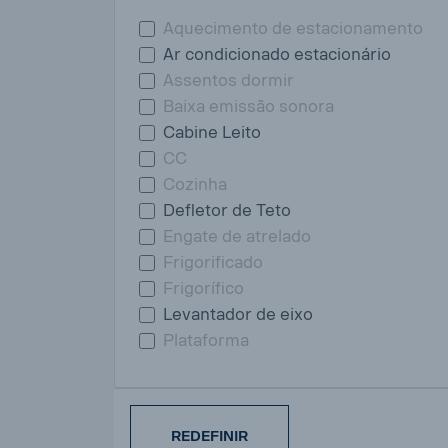
Aquecimento de estacionamento
Ar condicionado estacionário
Assentos dormir
Baixa emissão sonora
Cabine Leito
CC
Cozinha
Defletor de Teto
Engate de atrelado
Frigorificado
Frigorífico
Levantador de eixo
Plataforma
REDEFINIR