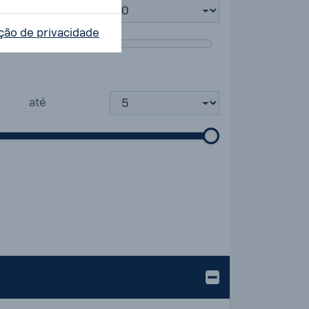
até
ção de privacidade
até