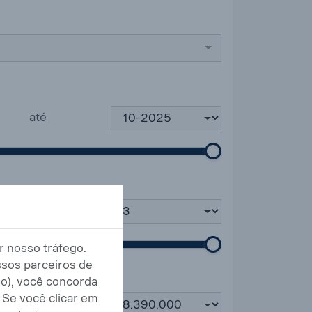
até
até
r nosso tráfego.
sos parceiros de
do), você concorda
 Se você clicar em
até