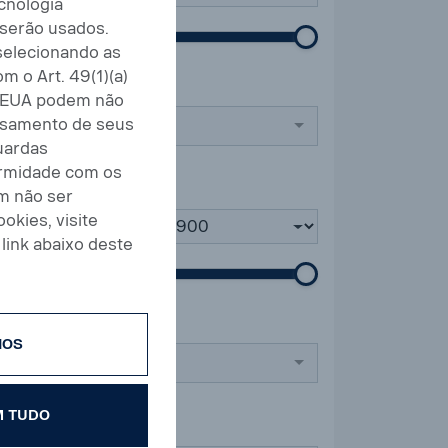
cnologia
serão usados.
selecionando as
m o Art. 49(1)(a)
s EUA podem não
ssamento de seus
uardas
ormidade com os
em não ser
okies, visite
até
link abaixo deste
IOS
 TUDO
ca (Diesel)