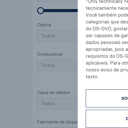
"Only technically 
tecnicamente nece
Você também pode 
categorias que des
Cabine
do DS-GVO, gostar
ser capazes de ga
Todos
dados pessoais se
apropriadas, pois
Combustível
requisitos do DS-G
aplicáveis. Para o
Todos
nosso aviso de pri
texto.
Caixa de câmbio
SO
Todos
Fabricante de dispositivos de refrigeração