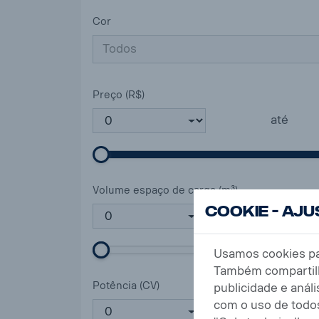
Cor
Todos
Preço (R$)
até
Volume espaço de carga (m³)
Cookie - Aj
até
Usamos cookies par
Também compartilh
Potência (CV)
publicidade e anál
com o uso de todo
até