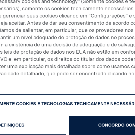
necessary cookies and technology" (Somente cookies e te
ssários), somente os cookies tecnicamente necessários 
gerenciar seus cookies clicando em "Configurações" e 
eja aceitar. Antes de dar seu consentimento de acordo co
Categoria de emissão
íamos de salientar, em particular, que os provedores no
rantir um nível adequado de proteção de dados no proce
Todos
m a existência de uma decisão de adequação e de salvag
 as leis de proteção de dados nos EUA não estão em conf
Volume do(s) tanque(s)
VO e, em particular, os direitos do titular dos dados pod
bter uma explicação mais detalhada sobre como usamos co
vacidade detalhado, que pode ser encontrado clicando no 
Fabricante do eixo
MENTE COOKIES E TECNOLOGIAS TECNICAMENTE NECESSÁR
Todos
DEFINIÇÕES
CONCORDO COM
Horimetro da unidade frigorifi