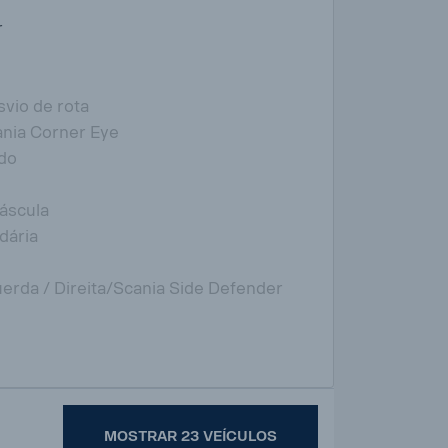
r
svio de rota
nia Corner Eye
ido
báscula
dária
uerda / Direita/Scania Side Defender
MOSTRAR 23 VEÍCULOS